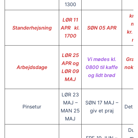
1300
kr. 
LØR 11
me
Standerhejsning
APR kl.
SØN 05 APR
kr. 1
1700
m
LØR 25
Vi mødes kl.
Grati
APR og
Arbejdsdage
0800 til kaffe
nok en
LØR 09
og lidt brød
MAJ
LØR 23
MAJ –
SØN 17 MAJ –
Pinsetur
Det d
MAN 25
giv et praj
MAJ
Du h