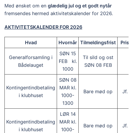
Med ønsket om en
glædelig jul og et godt nytår
fremsendes hermed aktivitetskalender for 2026.
AKTIVITETSKALENDER FOR 2026
Hvad
Hvornår
Tilmeldingsfrist
Pris 
SØN 15
Generalforsamling i
Til sild og ost
FEB kl.
G
Bådelauget
SØN 08 FEB
1000
SØN 08
Kontingentindbetaling
MAR kl.
Bare mød op
Jf. t
i klubhuset
1000-
1300
LØR 14
Kontingentindbetaling
MAR kl.
Bare mød op
Jf. t
i klubhuset
1000-