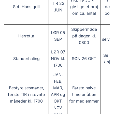
FRE 19 JUN –
ma
TIR 23
Sct. Hans grill
giv lige et praj
dækk
JUN
om ca. antal
bord
se
Skippermøde
LØR 05
D
Herretur
på dagen kl.
SEP
selvf
0800
LØR 07
Se in
Standerhaling
NOV kl.
SØN 26 OKT
/ hj
1700
JAN,
FEB,
Bestyrelsesmøder,
MAR,
Første halve
første TIR i nævnte
APR og
time er åben
måneder kl. 1700
OKT,
for medlemmer
NOV,