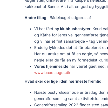
Røgeristen, drikkevarer fra Kaspers køleskab
køkkenet af Sanne. Alt i alt en god og hyggeli
Andre tiltag
i Bådelauget udgøres af
Vi har fået
ny klubhusbestyrer
. Knud va
og Käthe for jeres vel gennemførte tjenes
og vi har et fint samarbejde – tag vel 
Endelig lykkedes det at får etableret et
Har du ønske om at få en nøgle, så henve
nøgle eller du får en ny formedelst kr. 1
Vores hjemmeside
har været gået ned, m
www.baadlauget.dk
Hvad sker der lige i den nærmeste fremtid
:
Næste bestyrelsesmøde er tirsdag den 9.
generalforsamling samt aktivitetskalend
Generalforsamling 2022 finder sted sønd