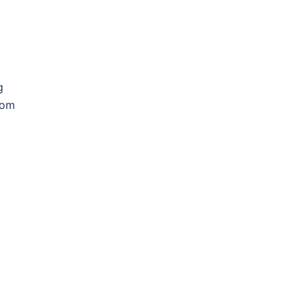
g
 om