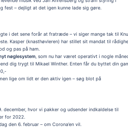
, levende musik ved Jan Ahrensberg og stram styring i
g fest – dejligt at det igen kunne lade sig gøre.
lgte i det sene forår at fratræde – vi siger mange tak til Kn
te. Kasper (knasthøvleren) har stillet sit mandat til rådigh
imod og pas på ham.
nyt nøglesystem
, som nu har været operativt i nogle måned
nd dig trygt til Mikael Winther. Enten får du byttet din ga
00,-
en lige om lidt er den aktiv igen – søg blot på
 december, hvor vi pakker og udsender indkaldelse til
er for 2022.
ag den 6. februar – om Corona’en vil.