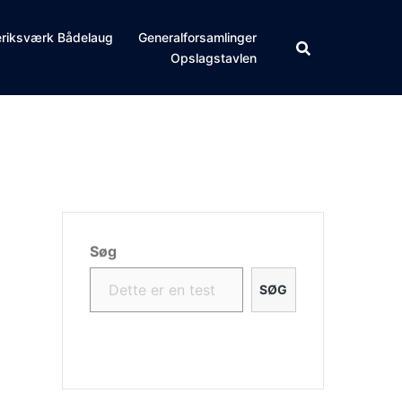
eriksværk Bådelaug
Generalforsamlinger
Opslagstavlen
Søg
SØG