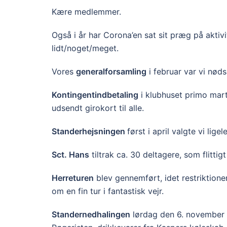
Kære medlemmer.
Også i år har Corona’en sat sit præg på aktivite
lidt/noget/meget.
Vores
generalforsamling
i februar var vi nøds
Kontingentindbetaling
i klubhuset primo mart
udsendt girokort til alle.
Standerhejsningen
først i april valgte vi lig
Sct. Hans
tiltrak ca. 30 deltagere, som flittigt
Herreturen
blev gennemført, idet restriktion
om en fin tur i fantastisk vejr.
Standernedhalingen
lørdag den 6. november b