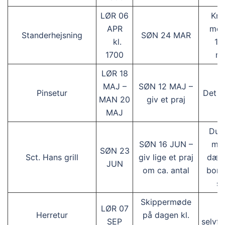
LØR 06
Kr. 
APR
med
Standerhejsning
SØN 24 MAR
kl.
15
1700
m
LØR 18
MAJ –
SØN 12 MAJ –
Pinsetur
Det d
MAN 20
giv et praj
MAJ
Du h
SØN 16 JUN –
ma
SØN 23
Sct. Hans grill
giv lige et praj
dækk
JUN
om ca. antal
bord
se
Skippermøde
LØR 07
D
Herretur
på dagen kl.
SEP
selvf