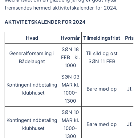
fremsendes hermed aktivitetskalender for 2024.
AKTIVITETSKALENDER FOR 2024
Hvad
Hvornår
Tilmeldingsfrist
Pris 
SØN 18
Generalforsamling i
Til sild og ost
FEB kl.
G
Bådelauget
SØN 11 FEB
1000
SØN 03
Kontingentindbetaling
MAR kl.
Bare mød op
Jf. t
i klubhuset
1000-
1300
SØN 10
Kontingentindbetaling
MAR kl.
Bare mød op
Jf. t
i klubhuset
1000-
1300