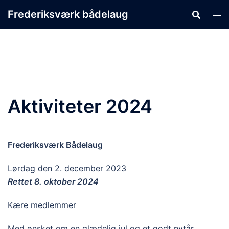
Skip
Frederiksværk bådelaug
to
content
Aktiviteter 2024
Frederiksværk Bådelaug
Lørdag den 2. december 2023
Rettet 8. oktober 2024
Kære medlemmer
Med ønsket om en glædelig jul og et godt nytår