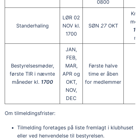
0800
Kr.
LØR 02
med
Standerhaling
NOV kl.
SØN
27
OKT
15
1700
m
JAN,
FEB,
Bestyrelsesmøder,
MAR,
Første halve
første TIR i nævnte
APR og
time er åben
måneder kl.
1700
OKT,
for medlemmer
NOV,
DEC
Om tilmeldingsfrister:
Tilmelding foretages på liste fremlagt i klubhuset
eller ved henvendelse til bestyrelsen.